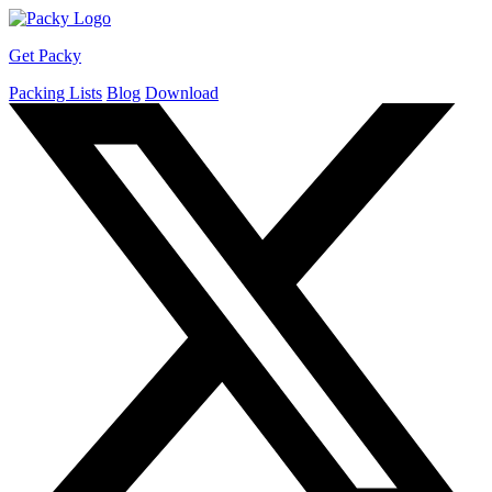
Get Packy
Packing Lists
Blog
Download